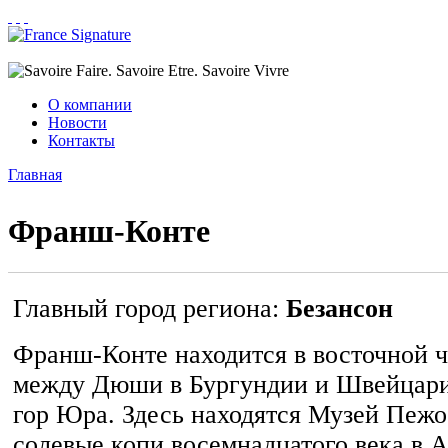
Перейти к основному содержанию
О компании
Новости
Контакты
Главная
Вы здесь
Франш-Конте
Главный город региона:
Безансон
Франш-Конте находится в восточной 
между Дюши в Бургундии и Швейцарие
гор Юра. Здесь находятся Музей Пежо 
солевые копи восемнадцатого века в А