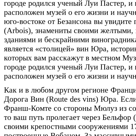
городе родился ученый Луи Пастер, и 
расположен музей о его жизни и науч
юго-востоке от Безансона вы увидите 
(Arbois), знамениты своими желтыми, 
зданиями и бескрайними виноградник
является «столицей» вин Юра, истор
которых вам расскажут в местном Муз
городе родился ученый Луи Пастер, и 
расположен музей о его жизни и науч
Как и в любом другом регионе Франци
Дорога Вин (Route des vins) Юра. Если
Франш-Комте со стороны Мюлуз из со
то ваш путь пролегает через Бельфор (
своими крепостными сооружениями 17
построенные Вобаном. За массивным