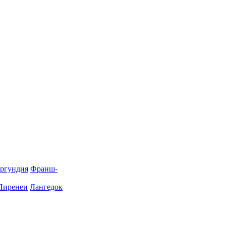
ргундия
Франш-
Пиренеи
Лангедок