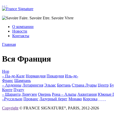
Перейти к основному содержанию
О компании
Новости
Контакты
Главная
Вы здесь
Вся Франция
Нор
– Па-де-Кале
Нормандия
Пикардия
Иль-де-
Франс
Шампань
– Арденны
Лотарингия
Эльзас
Бретань
Страна Луары
Центр
Бу
Конте
Пуату
– Шаранта
Лимузен
Овернь
Рона – Альпы
Аквитания
Южные 
–Руссильон
Прованс
Лазурный берег
Монако
Корсика
Copyright
© FRANCE SIGNATURE
, PARIS, 2012-2026
®