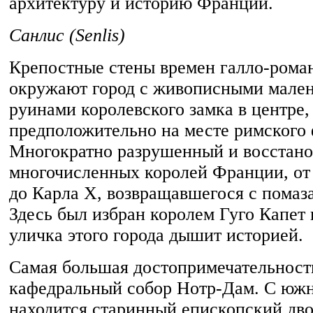
архитектуру и историю Франции.
Санлис (Senlis)
Крепостные стены времен галло-рома
окружают город с живописными мале
руинами королевского замка в центре,
предположительно на месте римского
Многократно разрушенный и восстано
многочисленных королей Франции, от 
до Карла X, возвращавшегося с помаза
Здесь был избран королем Гуго Капет 
уличка этого города дышит историей.
Самая большая достопримечательност
кафедральный собор Нотр-Дам. С южн
находится старинный епископский дво