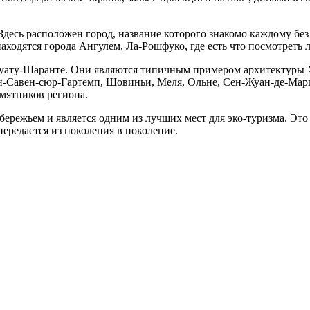
Здесь расположен город, название которого знакомо каждому бе
находятся города Ангулем, Ла-Рошфуко, где есть что посмотреть
Пуату-Шаранте. Они являются типичным примером архитектуры Х
н-Савен-сюр-Гартемп, Шовиньи, Меля, Ольне, Сен-Жуан-де-Мар
мятников региона.
ережьем и является одним из лучших мест для эко-туризма. Это
ередается из поколения в поколение.