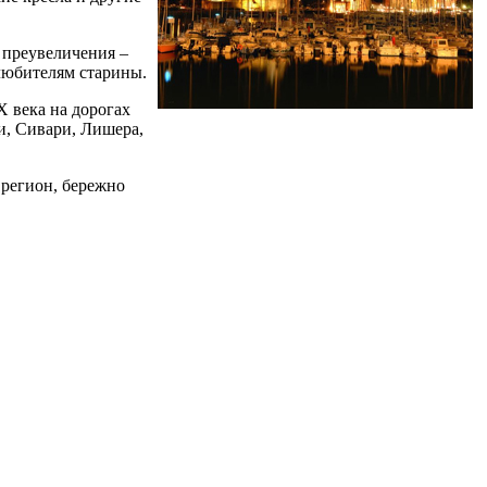
з преувеличения –
 любителям старины.
 века на дорогах
и, Сивари, Лишера,
 регион, бережно