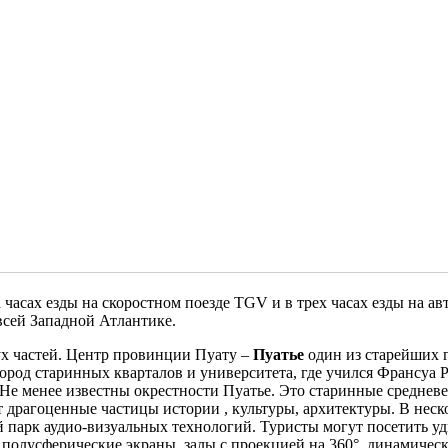
часах езды на скоростном поезде TGV и в трех часах езды на ав
всей Западной Атлантике.
ух частей. Центр провинции Пуату –
Пуатье
один из старейших 
род старинных кварталов и университета, где учился Франсуа Р
Не менее известны окрестности Пуатье. Это старинные среднев
 драгоценные частицы истории , культуры, архитектуры. В неск
й парк аудио-визуальных технологий. Туристы могут посетить у
 полусферические экраны, залы с проекцией на 360°, динамическ