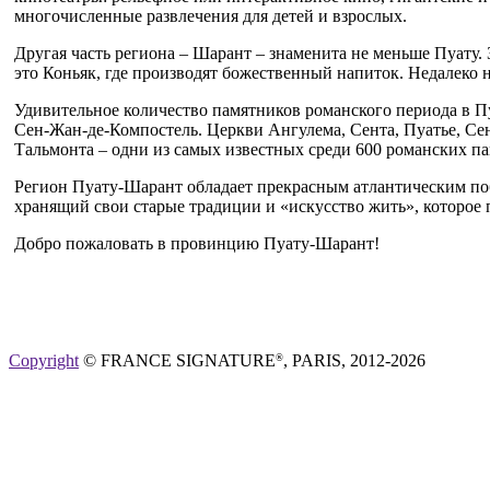
многочисленные развлечения для детей и взрослых.
Другая часть региона – Шарант – знаменита не меньше Пуату. 
это Коньяк, где производят божественный напиток. Недалеко 
Удивительное количество памятников романского периода в 
Сен-Жан-де-Компостель. Церкви Ангулема, Сента, Пуатье, Се
Тальмонта – одни из самых известных среди 600 романских па
Регион Пуату-Шарант обладает прекрасным атлантическим поб
хранящий свои старые традиции и «искусство жить», которое п
Добро пожаловать в провинцию Пуату-Шарант!
Copyright
© FRANCE SIGNATURE
, PARIS, 2012-2026
®