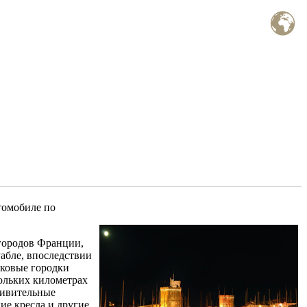
томобиле по
городов Франции,
абле, впоследствии
ековые городки
ольких километрах
дивительные
ие кресла и другие