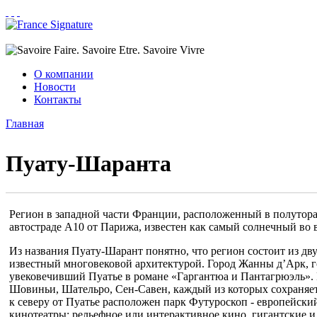
Перейти к основному содержанию
О компании
Новости
Контакты
Главная
Вы здесь
Пуату-Шаранта
Регион в западной части Франции, расположенный в полутора 
автостраде А10 от Парижа, известен как самый солнечный во 
Из названия Пуату-Шарант понятно, что регион состоит из дв
известный многовековой архитектурой. Город Жанны д’Арк, го
увековечивший Пуатье в романе «Гаргантюа и Пантагрюэль». 
Шовиньи, Шательро, Сен-Савен, каждый из которых сохраняет
к северу от Пуатье расположен парк Футуроскоп - европейски
кинотеатры: рельефное или интерактивное кино, гигантские и